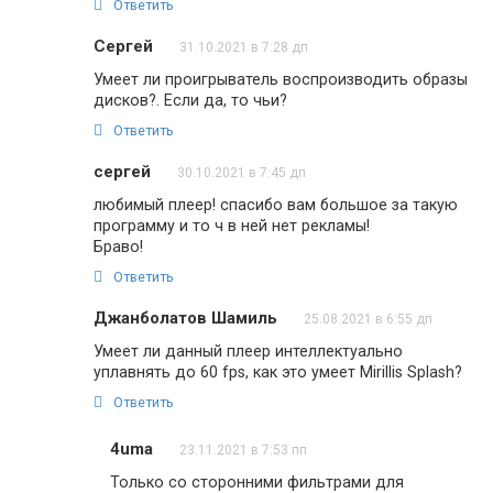
Ответить
Сергей
31.10.2021 в 7:28 дп
Умеет ли проигрыватель воспроизводить образы
дисков?. Если да, то чьи?
Ответить
сергей
30.10.2021 в 7:45 дп
любимый плеер! спасибо вам большое за такую
программу и то ч в ней нет рекламы!
Браво!
Ответить
Джанболатов Шамиль
25.08.2021 в 6:55 дп
Умеет ли данный плеер интеллектуально
уплавнять до 60 fps, как это умеет Mirillis Splash?
Ответить
4uma
23.11.2021 в 7:53 пп
Только со сторонними фильтрами для