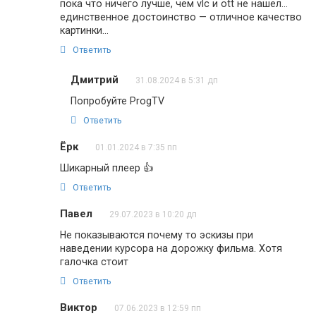
пока что ничего лучше, чем vlc и ott не нашел…
единственное достоинство — отличное качество
картинки…
Ответить
Дмитрий
31.08.2024 в 5:31 дп
Попробуйте ProgTV
Ответить
Ёрк
01.01.2024 в 7:35 пп
Шикарный плеер 👍
Ответить
Павел
29.07.2023 в 10:20 дп
Не показываются почему то эскизы при
наведении курсора на дорожку фильма. Хотя
галочка стоит
Ответить
Виктор
07.06.2023 в 12:59 пп