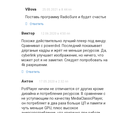
VBova
25.05.2021 в 8:44 пп
Поставь программу RadioSure и будет счастье
Ответить
Виктор
12.06.2020 в 4:50 пп
Похоже действительно лучший плеер под винду.
Сравнивал с powerdvd. Последний показывает
дёрганые кадры и жрёт не меньше ресурсов. Да,
cyberlink улучшает изображение, но ничего, что
может pot я не заметил. Следует попробовать на
4k разрешении.
Ответить
Антон
17.05.2020 в 2:32 пп
PotPlayer ничем не отличается от других кроме
дизайна и потребления ресурсов. В сравнении с
не уступающим по качеству MediaClassicPlayer,
он потребляет в два раза больше ЦП и памяти и
чуть меньше GPU, плюс высокое
энергопотребление, что критично при работе