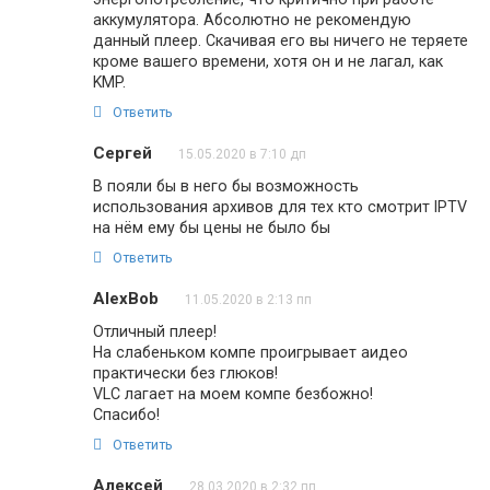
аккумулятора. Абсолютно не рекомендую
данный плеер. Скачивая его вы ничего не теряете
кроме вашего времени, хотя он и не лагал, как
KMP.
Ответить
Сергей
15.05.2020 в 7:10 дп
В пояли бы в него бы возможность
использования архивов для тех кто смотрит IPTV
на нём ему бы цены не было бы
Ответить
AlexBob
11.05.2020 в 2:13 пп
Отличный плеер!
На слабеньком компе проигрывает аидео
практически без глюков!
VLC лагает на моем компе безбожно!
Спасибо!
Ответить
Алексей
28.03.2020 в 2:32 пп