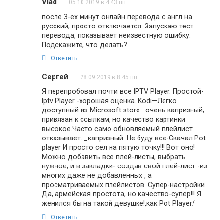
Vlad
05.10.2019 в 4:43 пп
после 3-ех минут онлайн перевода с англ на
русский, просто отключается. Запускаю тест
перевода, показывает неизвестную ошибку.
Подскажите, что делать?
Ответить
Сергей
28.09.2019 в 8:45 пп
Я перепробовал почти все IPTV Player. Простой-
Iptv Player -хорошая оценка. Kodi—Легко
доступный из Microsoft store—очень капризный,
привязан к ссылкам, но качество картинки
высокое.Часто само обновляемый плейлист
отказывает. _капризный. Не буду все-Скачал Pot
player И просто сел на пятую точку!!! Вот оно!
Можно добавить все плей-листы, выбрать
нужное, и в закладки- создав свой плей-лист -из
многих даже не добавленных , а
просматриваемых плейлистов. Супер-настройки
Да, армейская простота, но качество-супер!!! Я
женился бы на такой девушке!,как Pot Player/
Ответить