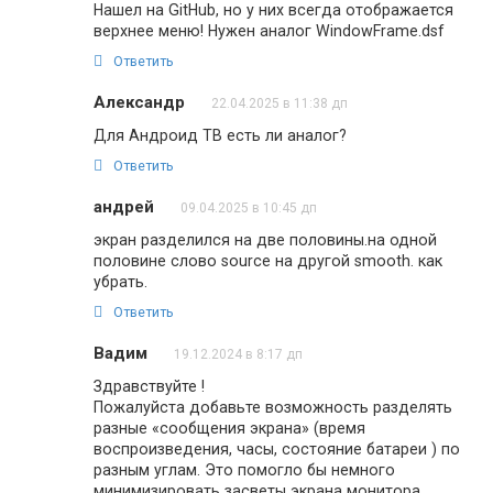
Нашел на GitHub, но у них всегда отображается
верхнее меню! Нужен аналог WindowFrame.dsf
Ответить
Александр
22.04.2025 в 11:38 дп
Для Андроид ТВ есть ли аналог?
Ответить
андрей
09.04.2025 в 10:45 дп
экран разделился на две половины.на одной
половине слово source на другой smooth. как
убрать.
Ответить
Вадим
19.12.2024 в 8:17 дп
Здравствуйте !
Пожалуйста добавьте возможность разделять
разные «сообщения экрана» (время
воспроизведения, часы, состояние батареи ) по
разным углам. Это помогло бы немного
минимизировать засветы экрана монитора.