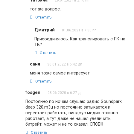
Татьяна
29.01.2021 в 2:10 пп
тот же вопрос…
Ответить
Дмитрий
01.06.2021 в 7:30 пп
Присоединяюсь. Как транслировать с ПК на
ТВ?
Ответить
саня
30.01.2022 в 6:42 дп
меня тоже самое интересует
Ответить
fosgen
28.06.2020 в 6:27 дп
Постоянно по ночам слушаю радио Soundpark
deep 320.m3u но постоянно затыкается и
перестает работать, виндоус медиа отлично
работает, а тут даже не нашел увеличить
битрейт, может и не то сказал, СПСБ!!!
Ответить