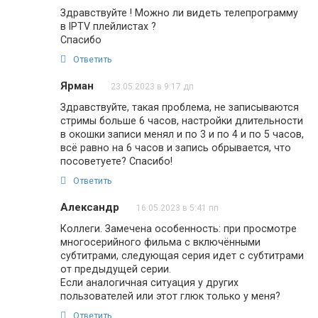
Здравствуйте ! Можно ли видеть телепрограмму
в IPTV плейлистах ?
Спасибо
Ответить
Ярман
23.05.2023 в 9:17 дп
Здравствуйте, такая проблема, не записываются
стримы больше 6 часов, настройки длительности
в окошки записи менял и по 3 и по 4 и по 5 часов,
всё равно на 6 часов и запись обрывается, что
посоветуете? Спасибо!
Ответить
Александр
16.05.2023 в 5:41 пп
Коллеги. Замечена особенность: при просмотре
многосерийного фильма с включёнными
субтитрами, следующая серия идет с субтитрами
от предыдущей серии.
Если аналогичная ситуация у других
пользователей или этот глюк только у меня?
Ответить