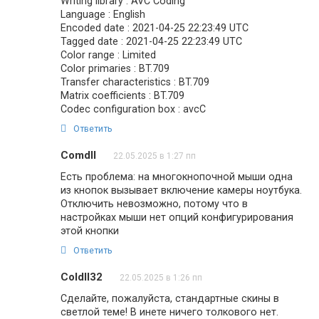
Writing library : AVC Coding
Language : English
Encoded date : 2021-04-25 22:23:49 UTC
Tagged date : 2021-04-25 22:23:49 UTC
Color range : Limited
Color primaries : BT.709
Transfer characteristics : BT.709
Matrix coefficients : BT.709
Codec configuration box : avcC
Ответить
Comdll
22.05.2025 в 1:27 пп
Есть проблема: на многокнопочной мыши одна
из кнопок вызывает включение камеры ноутбука.
Отключить невозможно, потому что в
настройках мыши нет опций конфигурирования
этой кнопки
Ответить
Coldll32
22.05.2025 в 1:26 пп
Сделайте, пожалуйста, стандартные скины в
светлой теме! В инете ничего толкового нет.