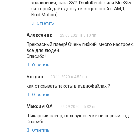
уплавнения, типа SVP, DmitriRender или BlueSky
(который даёт доступ к встроенной в АМД
Fluid Motion).
Ответить
Александр
25.03.2021 в 3:10 пп
Прекрасный плеер! Очень гибкий, много настроек,
всё для людей.
Спасибо!
Ответить
Богдан
03.11.2020 в 4:53 пп
как открывать тексты в аудиофайлах ?
Ответить
Максим QA
24.09.2020 в 5:32 пп
Шикарный плеер, пользуюсь уже не первый год.
Спасибо.
Ответить