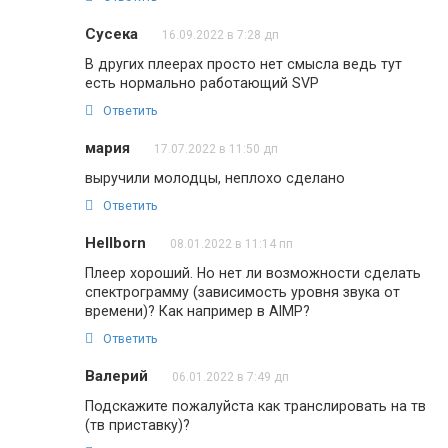
Сусека
16.09.2022 в 7:28 дп
В других плеерах просто нет смысла ведь тут
есть нормально работающий SVP
Ответить
мария
17.07.2022 в 11:50 дп
выручили молодцы, неплохо сделано
Ответить
Hellborn
08.01.2022 в 11:14 пп
Плеер хороший. Но нет ли возможности сделать
спектрограмму (зависимость уровня звука от
времени)? Как например в AIMP?
Ответить
Валерий
06.01.2022 в 7:49 дп
Подскажите пожалуйста как транслировать на тв
(тв приставку)?