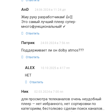
Ответить
AnD
24.06.2024 в 11:24 дп
Жму руку разработчикам! 👍👏
Это самый лучший плеер супер-
многофункциональный! ✔
Ответить
Патрик
24.03.2024 в 7:56 пп
Поддерживает ли он dolby atmos???
Ответить
ALEX
10.10.2025 в 4:17 пп
НЕТ
Ответить
Ник
02.03.2024 в 7:00 пп
для просмотра телеканалов очень неудобный
плеер — нет избранного, нет сортировки по
категориям, бестолково сделан поиск каналов…