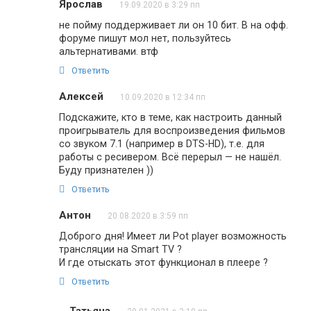
Ярослав
19.09.2020 в 3:29 пп
не пойму поддерживает ли он 10 бит. В на офф.
форуме пишут мол нет, пользуйтесь
альтернативами. втф
Ответить
Алексей
10.09.2020 в 12:34 пп
Подскажите, кто в теме, как настроить данный
проигрыватель для воспроизведения фильмов
со звуком 7.1 (например в DTS-HD), т.е. для
работы с ресивером. Всё перерыл — не нашёл.
Буду признателен ))
Ответить
Антон
20.08.2020 в 3:59 пп
Доброго дня! Имеет ли Pot player возможность
трансляции на Smart TV ?
И где отыскать этот функционал в плеере ?
Ответить