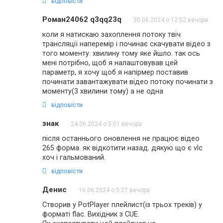
відповісти
Роман24062 q3qq23q
30.06.2024 о 12:52 вечора
коли я натискаю захоплення потоку твіч
трансляції наперемір і починає скачувати відео з
того моменту. хвилину тому яке йшло. так ось
мені потрібно, щоб я налаштовував цей
параметр, я хочу щоб я напірмер поставив
починати завантажувати відео потоку починати з
моменту(3 хвилини тому) а не одна
відповісти
знак
24.06.2024 о 5:01 вечора
після останнього оновлення не працює відео
265 форма. як відкотити назад. дякую що є vlc
хоч і гальмований.
відповісти
Денис
16.06.2024 о 5:27 вечора
Створив у PotPlayer плейлист(із трьох треків) у
форматі flac. Вихідник з CUE.