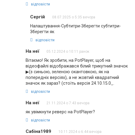
відповісти
Сергій
08.07.2025 о 5:35 вечора
Налаштування-Субтитри-Зберегти субтитри-
Зберегти як
відповісти
На неї
05.12.2024 о 10:11 ранок
Вітаємо! Як зробити, на PotPlayer, щоб на
відеофайлі відображався білий трикутний значок
▶(з синьою, зеленою окантовкою, як на
попередніх версіях), а не жовтий квадратний
значок як зараз? (стоїть версія 24.10.15.0_.
відповісти
На неї
21.11.2024 о 7:43 вечора
як увімкнути реверс на PotPlayer?
відповісти
Сабіна1989
10.11.2024 о 6:44 вечора