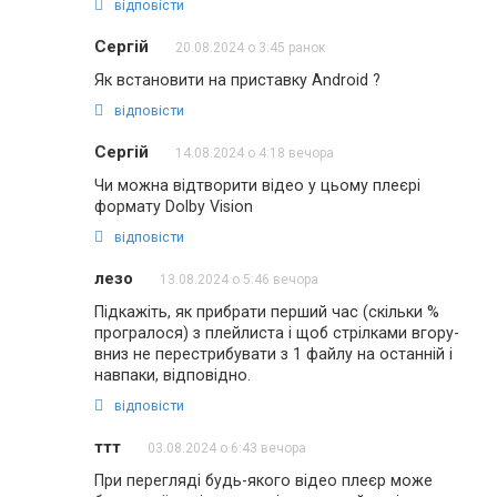
відповісти
Сергій
20.08.2024 о 3:45 ранок
Як встановити на приставку Android ?
відповісти
Сергій
14.08.2024 о 4:18 вечора
Чи можна відтворити відео у цьому плеєрі
формату Dolby Vision
відповісти
лезо
13.08.2024 о 5:46 вечора
Підкажіть, як прибрати перший час (скільки %
програлося) з плейлиста і щоб стрілками вгору-
вниз не перестрибувати з 1 файлу на останній і
навпаки, відповідно.
відповісти
ттт
03.08.2024 о 6:43 вечора
При перегляді будь-якого відео плеєр може