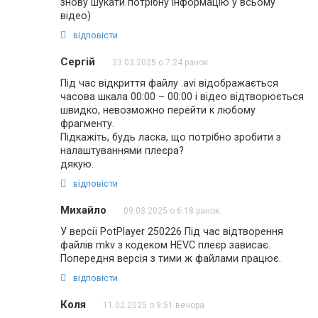
знову шукати потрібну інформацію у всьому
відео)
відповісти
Сергій
23.03.2025 о 7:24 ранок
Під час відкриття файлу .avi відображається
часова шкала 00:00 – 00:00 і відео відтворюється
швидко, невозможно перейти к любому
фрагменту.
Підкажіть, будь ласка, що потрібно зробити з
налаштуваннями плеєра?
дякую.
відповісти
Михайло
09.03.2025 о 6:18 ранок
У версії PotPlayer 250226 Під час відтворення
файлів mkv з кодеком HEVC плеєр зависає.
Попередня версія з тими ж файлами працює.
відповісти
Коля
11.02.2025 о 9:51 вечора