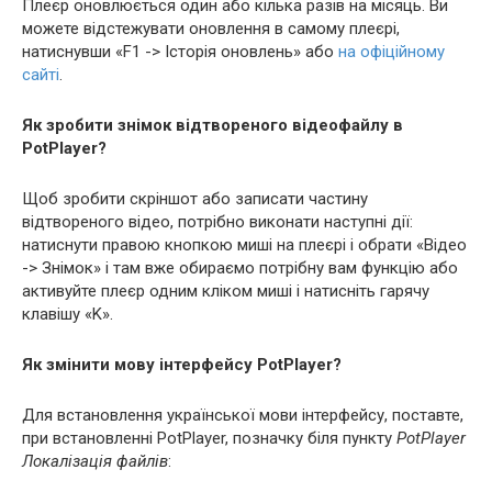
Плеєр оновлюється один або кілька разів на місяць. Ви
можете відстежувати оновлення в самому плеєрі,
натиснувши «F1 -> Історія оновлень» або
на офіційному
сайті
.
Як зробити знімок відтвореного відеофайлу в
PotPlayer?
Щоб зробити скріншот або записати частину
відтвореного відео, потрібно виконати наступні дії:
натиснути правою кнопкою миші на плеєрі і обрати «Відео
-> Знімок» і там вже обираємо потрібну вам функцію або
активуйте плеєр одним кліком миші і натисніть гарячу
клавішу «K».
Як змінити мову інтерфейсу PotPlayer?
Для встановлення української мови інтерфейсу, поставте,
при встановленні PotPlayer, позначку біля пункту
PotPlayer
Локалізація файлів
: