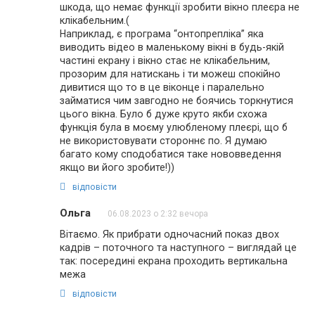
шкода, що немає функції зробити вікно плеєра не
клікабельним.(
Наприклад, є програма “онтопрепліка” яка
виводить відео в маленькому вікні в будь-якій
частині екрану і вікно стає не клікабельним,
прозорим для натискань і ти можеш спокійно
дивитися що то в це віконце і паралельно
займатися чим завгодно не боячись торкнутися
цього вікна. Було б дуже круто якби схожа
функція була в моєму улюбленому плеєрі, що б
не використовувати стороннє по. Я думаю
багато кому сподобатися таке нововведення
якщо ви його зробите!))
відповісти
Ольга
06.08.2023 о 2:32 вечора
Вітаємо. Як прибрати одночасний показ двох
кадрів – поточного та наступного – виглядай це
так: посередині екрана проходить вертикальна
межа
відповісти