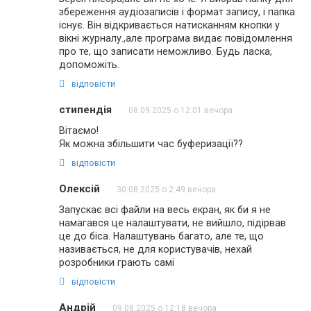
збереження аудіозаписів і формат запису, і папка
існує. Він відкривається натисканням кнопки у
вікні журналу.,але програма видає повідомлення
про те, що записати неможливо. Будь ласка,
допоможіть.
відповісти
стипендія
08.09.2025 о 12:01 вечора
Вітаємо!
Як можна збільшити час буферизації??
відповісти
Олексій
30.08.2025 о 2:49 вечора
Запускає всі файли на весь екран, як би я не
намагався це налаштувати, не вийшло, підірвав
це до біса. Налаштувань багато, але те, що
називається, не для користувачів, нехай
розробники грають самі
відповісти
Андрій
09.08.2025 о 12:18 вечора