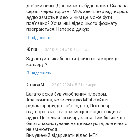
добрий вечір. Допоможіть будь ласка. Скачала
серіал через торрент MKV, але плеєр відтворює
аудіо замість відео. З чим це може бути
пов'язано? Хоча інші відео цього формату
програються. Наперед дякую.
відповісти
Юлія
07.10.2024 о 10:29 ранок
Здрастуйте.як зберегти файл після корекції
кольору ?
відповісти
СлаваМ
22.09.2024 о 5:21 вечора
Багато років був улюбленим плеєром.
Але помітив, коли скидаю МП4 файл із
редактора(аудіо-, або відео), Потплеєр
відтворює його з розсинхронізацією відео з
аудіо. Це велике розчарування. Тим більше, що
багато користувачів на це вказують, але нічого
не змінюється.
Вимушений відкривати відео МП4