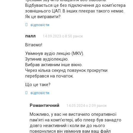
Відбувається це без підключення до комп'ютера
зовнішнього ЦАП. В інших плеєрах такого немає.
Як це виправити?
відповісти
палл
14.09.2023 о 8:50 ранок
Вітаємо!
Увімкнув аудіо лекцію (MKV).
Зупинив аудіолекцію.
Вибрав активним інше вікно.
Через кілька секунд повзунок прокрутки
перебрався на початок.
Що це таке?
відповісти
Романтичний
14.05.2024 о 2:09 ранок
Можливо, у вас не вистачило оперативної
пам'яті на комп'ютері, або плеєр був занадто
довго неактивний і коли ви до нього
повернулися він увімкнув вам ваш файл