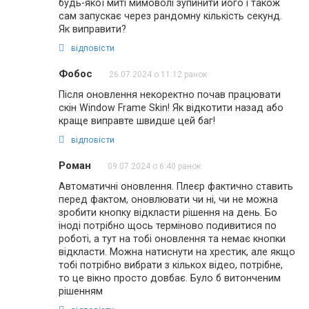
будь-якої миті мимоволі зупинити його і також
сам запускає через рандомну кількість секунд.
Як виправити?
відповісти
Фобос
26.07.2024 о 11:12 ранок
Після оновлення некоректно почав працювати
скін Window Frame Skin! Як відкотити назад або
краще виправте швидше цей баг!
відповісти
Роман
09.07.2024 о 6:40 ранок
Автоматичні оновлення. Плеєр фактично ставить
перед фактом, оновлювати чи ні, чи не можна
зробити кнопку відкласти рішення на день. Бо
іноді потрібно щось терміново подивитися по
роботі, а тут на тобі оновлення та немає кнопки
відкласти. Можна натиснути на хрестик, але якщо
тобі потрібно вибрати з кількох відео, потрібне,
то це вікно просто довбає. Було б витонченим
рішенням