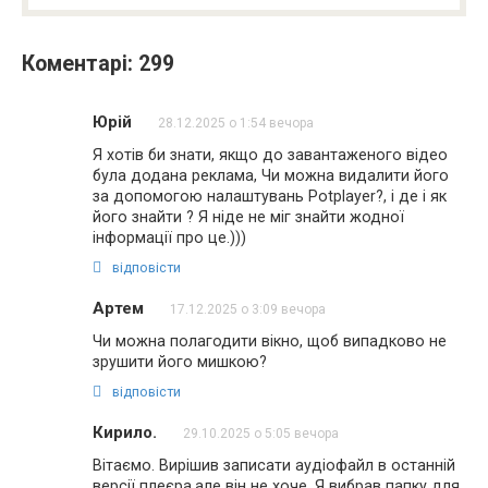
Коментарі: 299
Юрій
28.12.2025 о 1:54 вечора
Я хотів би знати, якщо до завантаженого відео
була додана реклама, Чи можна видалити його
за допомогою налаштувань Potplayer?, і де і як
його знайти ? Я ніде не міг знайти жодної
інформації про це.)))
відповісти
Артем
17.12.2025 о 3:09 вечора
Чи можна полагодити вікно, щоб випадково не
зрушити його мишкою?
відповісти
Кирило.
29.10.2025 о 5:05 вечора
Вітаємо. Вирішив записати аудіофайл в останній
версії плеєра,але він не хоче. Я вибрав папку для