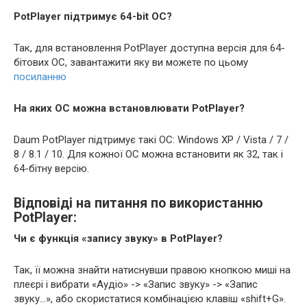
PotPlayer підтримує 64-bit ОС?
Так, для встановлення PotPlayer доступна версія для 64-
бітових ОС, завантажити яку ви можете по цьому
посиланню
На яких ОС можна встановлювати PotPlayer?
Daum PotPlayer підтримує такі ОС: Windows XP / Vista / 7 /
8 / 8.1 / 10. Для кожної ОС можна встановити як 32, так і
64-бітну версію.
Відповіді на питання по використанню
PotPlayer:
Чи є функція «запису звуку» в PotPlayer?
Так, її можна знайти натиснувши правою кнопкою миші на
плеєрі і вибрати «Аудіо» -> «Запис звуку» -> «Запис
звуку…», або скористатися комбінацією клавіш «shift+G».