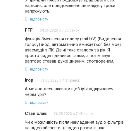
нарікань, але повідомлення антивірусу трохи
напружують.
відповісти
FFF
04.06.2023 о 7:00 ранок
Функція Зменшення голосу (shift+V) (Видалення
голосу) іноді автоматично вмикається без моєї
взаємодії з ПК. Двічі таке сталося за рік. Я
просто сидів і дивився фільм, а потім звук
раптово ставав дуже дивним, спотвореним.
відповісти
Ігор
01.06.2023 о 4:31 ранок
А можна десь вказати щоб iptv відкривався
через vpn?
відповісти
Станіслав
26.05.2023 о 7:48 ранок
Чи є можливість після накладання аудіо фільтрів
на відео зберегти це відео разом із вже