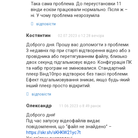
Така сама проблема. До переустановки 11
вінди ескізи працювали нормально. Після ж –
ні. У чому проблема незрозуміла
відповісти
Костянтин
02.07.2023 о 12:28 вечора
Доброго дня. Прошу вас допомогти з проблеми.
З недавніх пір при старті відтворення відео або з
провідника або перетягуванням файлу, близько
двох секунд підгальмовує відео. Конфігурація ПК
та набір програм не змінювалися. Стандартний
плеєр Вінд10про відтворює без такої проблеми.
Ефект підгальмовування зникає, якщо будь-який
інший плеєр просто відкритий.
відповісти
Олександр
11.06.2023 о 8:49 ранок
Доброго дня!
Під час запуску відеофайлів видає
повідомлення, що “файл не знайдено” –
https://skr.sh/sKHKW21yc7t