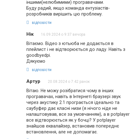
іншими(нелюбимими) програвачами.
Буду радий, якщо команда ентузіастів-
розробників вирішить цю проблему.
відповісти
Нік
16.09.2024 о 9:37 вечора
Вітаємо. Відео з ютьюба не додається в
плейлист і не відтворюється до ладу. Навіть з
goodbyedpi.
Дякуємо
відповісти
Артур
20.08.2024 о 7:42 ранок
Вітаю. Не можу розібратися чому в інших
програвачах, навіть в Інтернеті браузері звук
через акустику 2.1 програється ідеально та
саубуфер дає класні низи (я нічого ніде не
налаштовував, все за умовчанням), а в potplayer
все відтворюється як у бочці? У potplayer
знайшов еквалайзер, встановив попереднє
встановлення, але не допомагає.