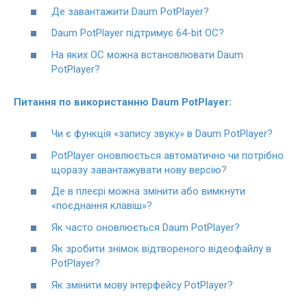
Де завантажити Daum PotPlayer?
Daum PotPlayer підтримує 64-bit ОС?
На яких ОС можна встановлювати Daum
PotPlayer?
Питання по використанню Daum PotPlayer:
Чи є функція «запису звуку» в Daum PotPlayer?
PotPlayer оновлюється автоматично чи потрібно
щоразу завантажувати нову версію?
Де в плеєрі можна змінити або вимкнути
«поєднання клавіш»?
Як часто оновлюється Daum PotPlayer?
Як зробити знімок відтвореного відеофайлу в
PotPlayer?
Як змінити мову інтерфейсу PotPlayer?