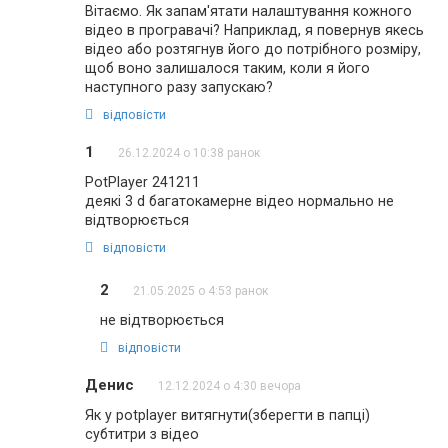
Вітаємо. Як запам'ятати налаштування кожного
відео в програвачі? Наприклад, я повернув якесь
відео або розтягнув його до потрібного розміру,
щоб воно залишалося таким, коли я його
наступного разу запускаю?
відповісти
1
26.12.2024 о 10:38 ранок
PotPlayer 241211
деякі 3 d багатокамерне відео нормально не
відтворюється
відповісти
2
21.05.2025 о 4:53 ранок
не відтворюється
відповісти
Денис
12.12.2024 о 4:30 вечора
Як у potplayer витягнути(зберегти в папці)
субтитри з відео