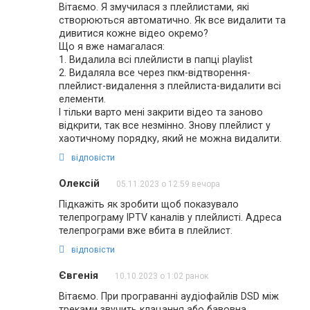
Вітаємо. Я змучилася з плейлистами, які
створюються автоматично. Як все видалити та
дивитися кожне відео окремо?
Що я вже намагалася:
1. Видалила всі плейлисти в папці playlist
2. Видаляла все через пкм-відтворення-
плейлист-видалення з плейлиста-видалити всі
елементи.
І тільки варто мені закрити відео та заново
відкрити, так все незмінно. Знову плейлист у
хаотичному порядку, який не можна видалити.
відповісти
Олексій
05.11.2023 о 12:59 вечора
Підкажіть як зробити щоб показувало
телепрограму IPTV каналів у плейлисті. Адреса
телепрограми вже вбита в плейлист.
відповісти
Євгенія
10.10.2023 о 1:02 ранок
Вітаємо. При програванні аудіофайлів DSD між
треками звучить клацання або бавовна.