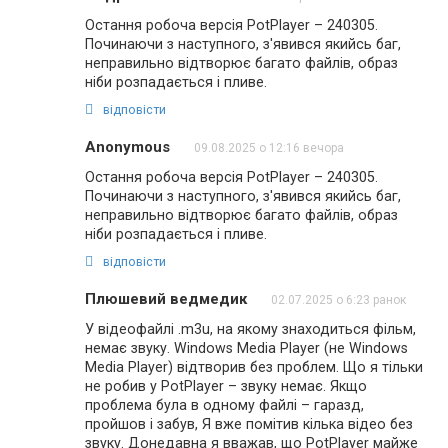
Остання робоча версія PotPlayer – 240305.
Починаючи з наступного, з'явився якийсь баг,
неправильно відтворює багато файлів, образ
ніби розпадається і пливе.
відповісти
Anonymous
09.08.2025 о 12:16 вечора
Остання робоча версія PotPlayer – 240305.
Починаючи з наступного, з'явився якийсь баг,
неправильно відтворює багато файлів, образ
ніби розпадається і пливе.
відповісти
Плюшевий ведмедик
02.07.2025 о 6:23 ранок
У відеофайлі .m3u, на якому знаходиться фільм,
немає звуку. Windows Media Player (не Windows
Media Player) відтворив без проблем. Що я тільки
не робив у PotPlayer – звуку немає. Якщо
проблема була в одному файлі – гаразд,
пройшов і забув, Я вже помітив кілька відео без
звуку. Донедавна я вважав, що PotPlayer майже