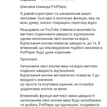
Шановна команда PotPlayer,
Я давній користувач та шанувальник вашої
програми. Сьогодні я пропоную функцію, яка, на
мою думку, значно покращить перегляд відео.
Нещодавно на YouTube з'явилася можливість
миттєво подвоювати швидкість відтворення
одним натисканням лівої кнопки на відео.
Відпускання кнопки повертає швидкість до 1x. Я
впевнений, що впровадження подібної механіки в
PotPlayer буде дуже корисним.
Пропоную:
Натискання лівої кнопки миші на відео миттєво
подвоює швидкість відтворення.
Відпускання кнопки автоматично повертає її до
вихідного значення.
Це просте та інтуїтивне рішення, не потребує
додаткових кнопок чи меню.
Впевнений, функція миттєвої зміни швидкості
натисканням лівої кнопки миші буде затребувана
та зробить PotPlayer ще зручнішою. сподіваюся,