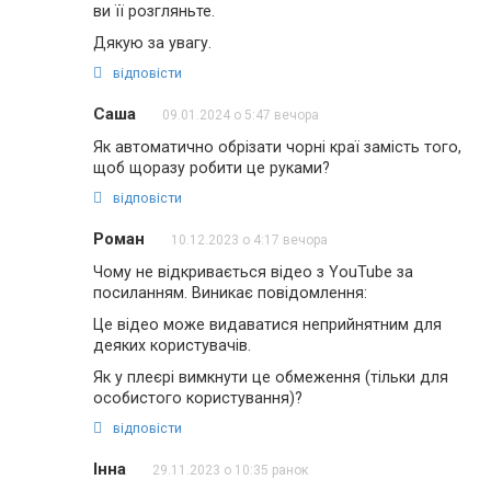
ви її розгляньте.
Дякую за увагу.
відповісти
Саша
09.01.2024 о 5:47 вечора
Як автоматично обрізати чорні краї замість того,
щоб щоразу робити це руками?
відповісти
Роман
10.12.2023 о 4:17 вечора
Чому не відкривається відео з YouTube за
посиланням. Виникає повідомлення:
Це відео може видаватися неприйнятним для
деяких користувачів.
Як у плеєрі вимкнути це обмеження (тільки для
особистого користування)?
відповісти
Інна
29.11.2023 о 10:35 ранок