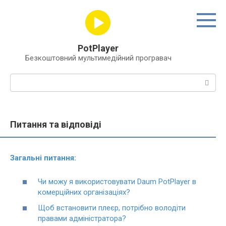
Перейти
до
вмісту
PotPlayer
Безкоштовний мультимедійний програвач
Пошук:
Питання та відповіді
Загальні питання:
Чи можу я використовувати Daum PotPlayer в
комерційних організаціях?
Щоб встановити плеєр, потрібно володіти
правами адміністратора?