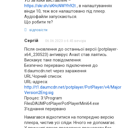
Усі зв'язки виставлені –
https://skr.sh/sKHcNWYh92t
, в налаштуваннях
вінди 10, теж все налаштовано під плеєр.
Аудіофайли запускаються.
Що робити те?
відповісти
Сергій
06.06.2023 о 6:45 вечора
Після оновлення до останньої версії (potplayer-
x64_230523) антивірус Avast став лаятись.
Вискакує таке повідомлення:
Безпечно перервано підключення до
tl.daumcdn.net через зараження
URL:Чорний список
URL-адреса:
http://t1.daumcdn.net/potplayer/PotPlayer/v4/Major
Version2Eng.sig
Процес: З:\Program
FilesDAUMPotPlayerPotPlayerMini64.exe
З'єднання перервано
Намагався відкотитися на попередню версію
плеєра, чистив усі сліди. Нічого не допомагає.
У принципі плеєр продовжує працювати без