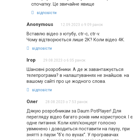
спочатку. Це звичайне явище
відповісти
Anonymous
12.09.2023 о 9:09 ранок
Вставлю відео з ютубу, ctr-c, ctr-v.
Чому відтворюється лише 2К? Коли відео 4К.
відповісти
Ігор
29.08.2023 о 6:05 ранок
Шановні розробники. А де ж завантажується
телепрограма? в налаштуваннях не знайшов. на
вашому сайті про це жодного слова.
відповісти
Олег
28.08.2023 о 7:53 ранок
Дякую розробникам за Daum PotPlayer! Для
перегляду відео багато років ним користуюся. І є
одне питання. Коли кліп/концерт голосно
увімкнено і доводиться поставити на паузу, при
знятті з паузи “б'є по вухах”. У програвачах