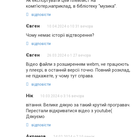
Як експортувати цей плейлист на
комп'ютер,наприклад, в бібліотеку “музика”.
відповісти
Євген
10.04.2024 о 10:31 вечора
Чому немає історії відтворення?
відповісти
Євген
26.03.2024 о 1:27 вечора
Відео файли з розширенням webm, не працюють
у плеєрі, в останній версії точно. Повний розклад,
не підкажете, у чому тут справа.
відповісти
Нік
10.03.2024 о 3:16 вечора
вітання. Велике дякую за такий крутий програвач.
Перестали відкриватися відео з youtube(
Дякуємо
відповісти
Акрамов
24.02.2024 о 7:10 ранок