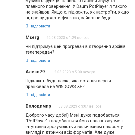
музики є функція плавного гасіння звуку та
плавного повернення. У Daum PotPlayer я такого
не знайшов. Якщо є, підкажіть, як настроїти, якщо
ні, прошу додати функцію, зайвої не буде.
відповісти
Mserg
22.08.2023 о 1:29 вечора
Чи підтримує цей програвач відтворення архівів
телепередач?
відповісти
Алекс79
12.08.2023 о 5:00 вечора
Підкажіть будь ласка, яка остання версія
працювала на WINDOWS XP?
відповісти
Володимир
08.08.2023 о 3:07 вечора
Доброго часу доби!) Мені дуже подобається
“PotPlayer” і подобається його налаштовуємо і
інтуїтивна зрозумілість з величезним плюсом у
вигляді підтримки всіх форматів. Але дуже