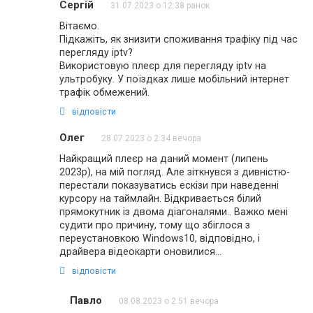
Сергій
31.07.2023 о 12:38 ранок
Вітаємо.
Підкажіть, як знизити споживання трафіку під час
перегляду iptv?
Використовую плеєр для перегляду iptv на
ультробуку. У поїздках лише мобільний інтернет
трафік обмежений.
відповісти
Олег
28.07.2023 о 2:34 вечора
Найкращий плеєр на даний момент (липень
2023р), на мій погляд. Але зіткнувся з дивністю-
перестали показуватись ескізи при наведенні
курсору на таймлайн. Відкривається білий
прямокутник із двома діагоналями.. Важко мені
судити про причину, тому що збіглося з
переустановкою Windows10, відповідно, і
драйвера відеокарти оновилися…
відповісти
Павло
08.08.2023 о 2:51 вечора