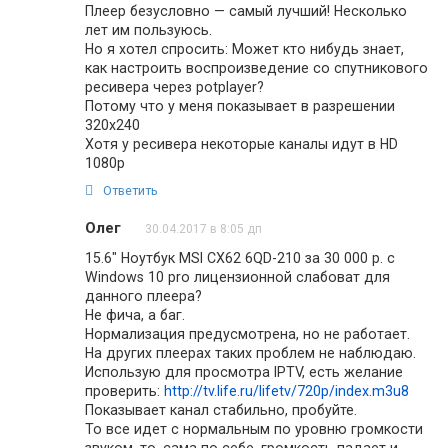
Плеер безусловно — самый лучший! Несколько
лет им пользуюсь.
Но я хотел спросить: Может кто нибудь знает,
как настроить воспроизведение со спутникового
ресивера через potplayer?
Потому что у меня показывает в разрешении
320х240
Хотя у ресивера некоторые каналы идут в HD
1080p
Ответить
Олег
30.04.2017 в 8:05 дп
15.6″ Ноутбук MSI CX62 6QD-210 за 30 000 р. с
Windows 10 pro лицензионной слабоват для
данного плеера?
Не фича, а баг.
Нормализация предусмотрена, но не работает.
На других плеерах таких проблем не наблюдаю.
Использую для просмотра IPTV, есть желание
проверить:
http://tv.life.ru/lifetv/720p/index.m3u8
Показывает канал стабильно, пробуйте.
То все идет с нормальным по уровню громкости