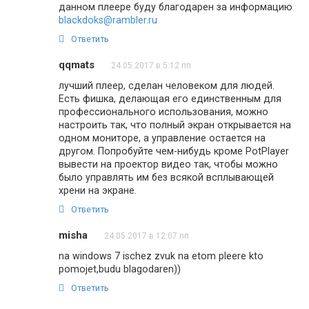
данном плеере буду благодарен за информацию
blackdoks@rambler.ru
Ответить
qqmats
24.05.2017 в 5:12 пп
лучший плеер, сделан человеком для людей.
Есть фишка, делающая его единственным для
профессионального использования, можно
настроить так, что полный экран открывается на
одном мониторе, а управление остается на
другом. Попробуйте чем-нибудь кроме PotPlayer
вывести на проектор видео так, чтобы можно
было управлять им без всякой всплывающей
хрени на экране.
Ответить
misha
24.05.2017 в 12:07 пп
na windows 7 ischez zvuk na etom pleere kto
pomojet,budu blagodaren))
Ответить