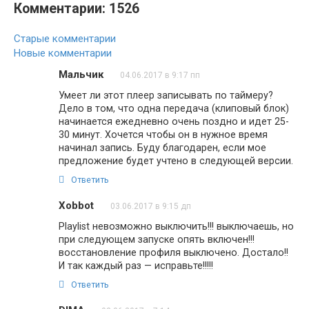
Комментарии: 1526
Навигация
Старые комментарии
по
Новые комментарии
комментариям
Мальчик
04.06.2017 в 9:17 пп
Умеет ли этот плеер записывать по таймеру?
Дело в том, что одна передача (клиповый блок)
начинается ежедневно очень поздно и идет 25-
30 минут. Хочется чтобы он в нужное время
начинал запись. Буду благодарен, если мое
предложение будет учтено в следующей версии.
Ответить
Xobbot
03.06.2017 в 9:15 дп
Playlist невозможно выключить!!! выключаешь, но
при следующем запуске опять включен!!!
восстановление профиля выключено. Достало!!
И так каждый раз — исправьте!!!!!
Ответить