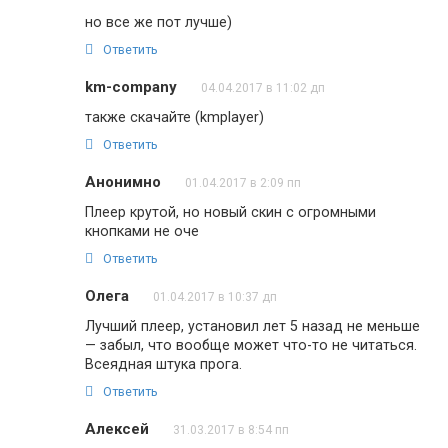
но все же пот лучше)
Ответить
km-company
04.04.2017 в 11:02 дп
также скачайте (kmplayer)
Ответить
Анонимно
01.04.2017 в 2:09 пп
Плеер крутой, но новый скин с огромными
кнопками не оче
Ответить
Олега
01.04.2017 в 10:37 дп
Лучший плеер, установил лет 5 назад не меньше
— забыл, что вообще может что-то не читаться.
Всеядная штука прога.
Ответить
Алексей
31.03.2017 в 8:54 пп