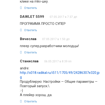
клике на mkv-шку.
Ответить
DAWLET 5599
07.05.2017 в 7:37 дп
ПРОГРАММА ПРОСТО СУПЕР
Ответить
Вячеслав
07.05.2017 в 1:50 дп
плеер супер,разработчики молодцы!
Ответить
Станислав
06.05.2017 в 8:39 пп
andre:
http://s018.radikal.ru/i511/1705/49/24286307e320.jp
g
Продублирую: Настройки — Общие параметры —
Повторый запуск.\
:-)
А плейер хорош, да.
Ответить