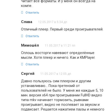
Читает все форматы. И у меня он всегда на
компе.
Ответить
Слава
12.05.2017 в 5:34 дп
Отличный плеер. Первый среди проигрывателей.
Ответить
Мимошёл
11.05.2017 в 11:21 пп
Сплошь восторги навевают определённые
мысли. Хотя плеер и ничего. Как и KMPlayer.
Ответить
Сергей
11.05.2017 в 12:05 дп
Давно пользуюсь сим плеером и другим
устанавливаю… Пока претензий от
пользователей не было. У меня же каждые 5, 10
мин. версия х64 при проигрывании FullHD видео
типа mkv начинает тормозить, рывками
проигрывает, видео не поспевает за звуком и
подвисает. Решается нажатием паузы и немного