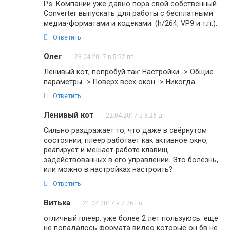
P.s. Компании уже давно пора свой собственный
Converter выпускать для работы с бесплатными
медиа-форматами и кодеками. (h/264, VP9 и т.п.).
Ответить
Олег
23.04.2017 в 5:52 пп
Ленивый кот, попробуй так: Настройки -> Общие
параметры -> Поверх всех окон -> Никогда
Ответить
Ленивый кот
22.04.2017 в 5:26 дп
Сильно раздражает то, что даже в свёрнутом
состоянии, плеер работает как активное окно,
реагирует и мешает работе клавиш,
задействованных в его управлении. Это болезнь,
или можно в настройках настроить?
Ответить
Витька
21.04.2017 в 7:26 пп
отличный плеер. уже более 2 лет пользуюсь. еще
не попадалось формата видео которые он бв не