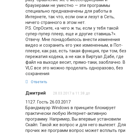
браузерами не уместно — эти программы
специально предназначены для работы в
Интернете, так что, если они и лезут в Сеть,
ничего странного в этом нет.
P.S. СпрОсите, «а чего ж ты, если у тебя такой
супер-пупер плеер, еще и другие ставишь?».
Отвечу. Мне понадобилось внести изменения
видео и сохранить его уже измененным, в Пот-
плеере, как раз, есть такая функция, при том, без
пережатия кодека, а не как в Виртуал Дабе, где
файл на выходе весит, прямо-таки, заоблачно. В
VLC все это можно проделать одноразово, без
сохранения
Ответить
Дмитрий
28.03.2017 в 11:38 дп
1127. Гость 26.03.2017
Брандмауэр Windows в принципе блокирует
практически любую Интернет-активную
программу. Например, Вы впервые установили
Скайп. Такой же вопрос и для него вылезет. Для
прочих же программ вопрос может всплыть при