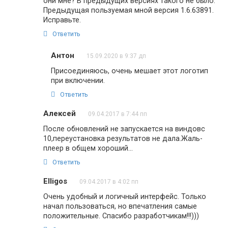
они мне? В предыдущих версиях такого не было.
Предыдущая пользуемая мной версия 1.6.63891.
Исправьте.
Ответить
Антон
15.09.2020 в 9:37 дп
Присоединяюсь, очень мешает этот логотип
при включении.
Ответить
Алексей
09.04.2017 в 7:44 пп
После обновлений не запускается на виндовс
10,переустановка результатов не дала.Жаль-
плеер в общем хороший…
Ответить
Elligos
09.04.2017 в 4:02 пп
Очень удобный и логичный интерфейс. Только
начал пользоваться, но впечатления самые
положительные. Спасибо разработчикам!!!)))