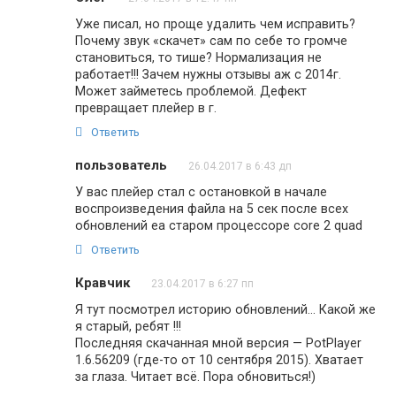
Уже писал, но проще удалить чем исправить?
Почему звук «скачет» сам по себе то громче
становиться, то тише? Нормализация не
работает!!! Зачем нужны отзывы аж с 2014г.
Может займетесь проблемой. Дефект
превращает плейер в г.
Ответить
пользователь
26.04.2017 в 6:43 дп
У вас плейер стал с остановкой в начале
воспроизведения файла на 5 сек после всех
обновлений еа старом процессоре core 2 quad
Ответить
Кравчик
23.04.2017 в 6:27 пп
Я тут посмотрел историю обновлений… Какой же
я старый, ребят !!!
Последняя скачанная мной версия — PotPlayer
1.6.56209 (где-то от 10 сентября 2015). Хватает
за глаза. Читает всё. Пора обновиться!)