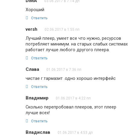
DIMA
03.06.2017 в 7:14 дп
Хороший
Ответить
versh
02.06.2017 в 1:55 пп
Лучший плеер, умеет все что нужно, ресурсов
потребляет минимум. на старых слабых системах
работает лучше любого другого плеера.
Ответить
Слава
01.06.2017 в 7:36 пп
чистае г.тармазит .одно хорошо интерфейс
Ответить
Владимир
01.06.2017 в 4:22 пп
Сколько перепробовал плееров, этот плеер
лучше всех!
Ответить
Владислав
01.06.2017 в 4:53 дп