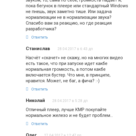
звуком, то, сама по себе, громкость падает и,
пока бегунок в плеере или стандартный Windows
не пнешь, звук заметно тише. Или задача
нормализации не в нормализации звука?
Спасибо вам за реакцию, но где реакция
разработчика?
Ответить
Станислав
28.04.2017 в 6:43 дп
Насчёт «скачет» не скажу, но на многих видео
есть такое, что при запуске идет какбе
нормальная громкость, а потом какбе
включается бустер. Что мне, в принципе,
нравится. Может, не баг, а фича? :-)
Ответить
Николай
28.04.2017 в 5:28 дп
Отличный плеер, лучше КМР покупайте
нормальное железо и не будет проблем…
Ответить
Олег
27.04.2017 в 12:47 пп