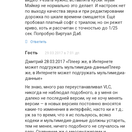
видео. Резать нужно, вставлять куски. Муви
Мэйкер не нормально это делает. И настроек нет
по выходу качества звука и при редактировании
дорожка по шкале времени смещается. Ещё
пробовал платный софт с триалом, но он режет
криво, хоть и рассчитан с точностью до 1/25
сек. Попробую Виртуал Даб.
Ответить
Гость
29.03.2017 в 7:01 дп
Дмитрий 28.03.2017 «Плеер же, в Интернете
может подгружать мультимедиа-данныеПлеер
же, в Интернете может подгружать мультимедиа-
данные»
Не знаю, много раз переустанавливал VLC,
никогда не наблюдал подобного, а у меня он
далеко не последней версии, ну не хочу менять
версии — в новых версиях постоянно вносятся
какие-то изменения в интерфейс, насто ки и т.д.;
уж за то время, что я ис пользуюсь, всяко
кодеки и мультимедия-данные должны устареть,
тем не менее, ничего подобного не случалось ни
разу. Сравнение же с мессенджерами и