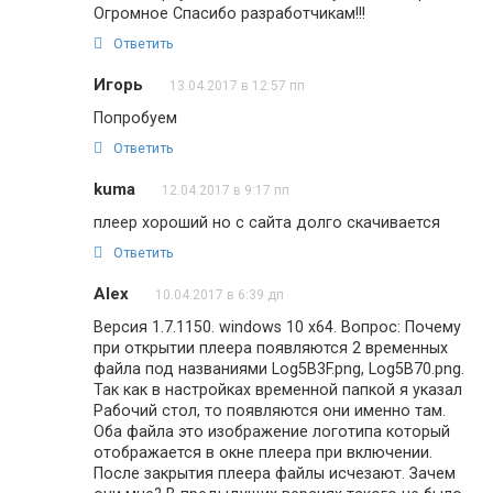
Огромное Спасибо разработчикам!!!
Ответить
Игорь
13.04.2017 в 12:57 пп
Попробуем
Ответить
kuma
12.04.2017 в 9:17 пп
плеер хороший но с сайта долго скачивается
Ответить
Alex
10.04.2017 в 6:39 дп
Версия 1.7.1150. windows 10 x64. Вопрос: Почему
при открытии плеера появляются 2 временных
файла под названиями Log5B3F.png, Log5B70.png.
Так как в настройках временной папкой я указал
Рабочий стол, то появляются они именно там.
Оба файла это изображение логотипа который
отображается в окне плеера при включении.
После закрытия плеера файлы исчезают. Зачем