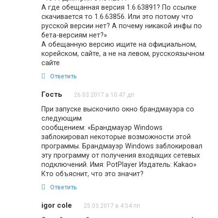
А где обещанная версия 1.6.63891? По ссылке
скачивается то 1.6.63856. Или это потому что
русской версии нет? А почему никакой инфы по
бета-версиям нет?»
А обещанную версию ищите на официальном,
корейском, сайте, а не на левом, русскоязычном
сайте
Ответить
Гость
26.03.2017 в 10:47 дп
При запуске выскочило окно брандмауэра со
следующим
сообщением: «Брандмауэр Windows
заблокировал некоторые возможности этой
программы. Брандмауэр Windows заблокировал
эту программу от получения входящих сетевых
подключений. Имя: PotPlayer Издатель: Kakao»
Кто объяснит, что это значит?
Ответить
igor cole
25.03.2017 в 4:54 пп