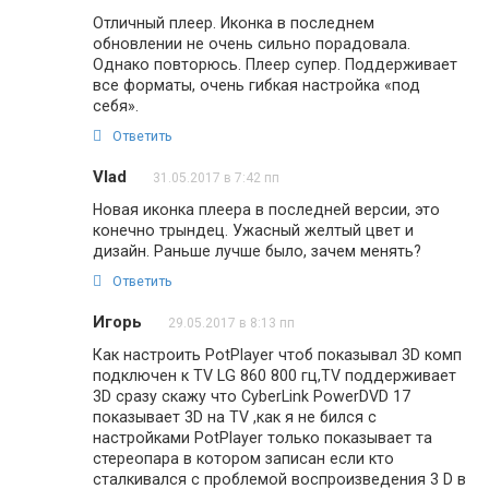
Отличный плеер. Иконка в последнем
обновлении не очень сильно порадовала.
Однако повторюсь. Плеер супер. Поддерживает
все форматы, очень гибкая настройка «под
себя».
Ответить
Vlad
31.05.2017 в 7:42 пп
Новая иконка плеера в последней версии, это
конечно трындец. Ужасный желтый цвет и
дизайн. Раньше лучше было, зачем менять?
Ответить
Игорь
29.05.2017 в 8:13 пп
Как настроить PotPlayer чтоб показывал 3D комп
подключен к TV LG 860 800 гц,TV поддерживает
3D сразу скажу что CyberLink PowerDVD 17
показывает 3D на TV ,как я не бился с
настройками PotPlayer только показывает та
стереопара в котором записан если кто
сталкивался с проблемой воспроизведения 3 D в