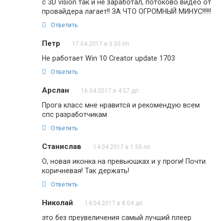
с 3D vision так и не заработал, потоково видео от
провайдера лагает!! ЗА ЧТО ОГРОМНЫЙ МИНУС!!!!!!
Ответить
Петр
17.04.2017 в 5:55 пп
Не работает Win 10 Creator update 1703
Ответить
Арслан
16.04.2017 в 4:57 дп
Прога класс мне нравится и рекомендую всем
спс разработчикам
Ответить
Станислав
14.04.2017 в 1:55 пп
О, новая иконка на превьюшках и у проги! Почти
коричневая! Так держать!
Ответить
Николай
14.04.2017 в 8:04 дп
это без преувеличения самый лучший плеер