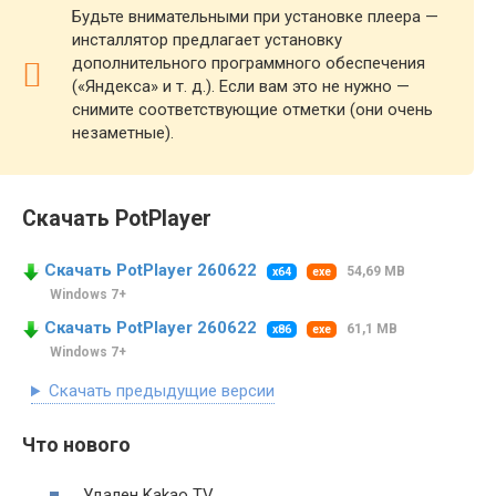
Будьте внимательными при установке плеера —
инсталлятор предлагает установку
дополнительного программного обеспечения
(«Яндекса» и т. д.). Если вам это не нужно —
снимите соответствующие отметки (они очень
незаметные).
Скачать PotPlayer
Скачать PotPlayer 260622
54,69 MB
x64
exe
Windows 7+
Скачать PotPlayer 260622
61,1 MB
x86
exe
Windows 7+
Скачать предыдущие версии
Что нового
Удален Kakao TV