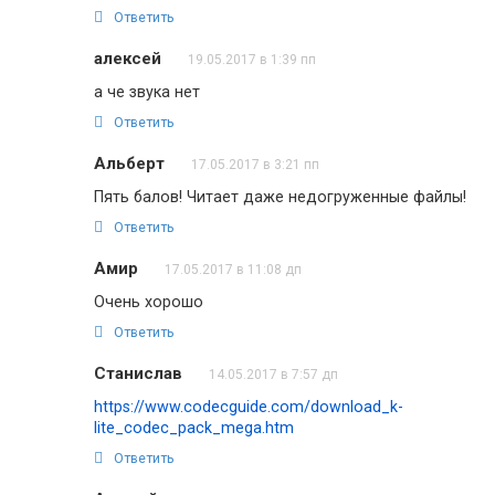
Ответить
алексей
19.05.2017 в 1:39 пп
а че звука нет
Ответить
Альберт
17.05.2017 в 3:21 пп
Пять балов! Читает даже недогруженные файлы!
Ответить
Амир
17.05.2017 в 11:08 дп
Очень хорошо
Ответить
Станислав
14.05.2017 в 7:57 дп
https://www.codecguide.com/download_k-
lite_codec_pack_mega.htm
Ответить