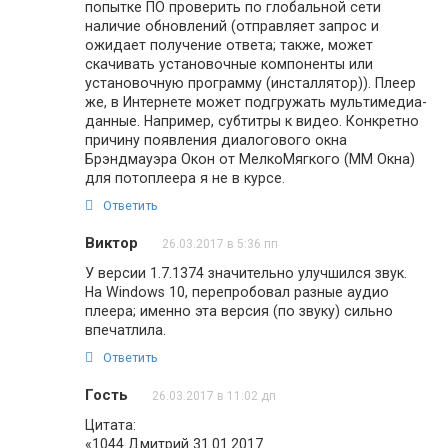
попытке ПО проверить по глобальной сети
наличие обновлений (отправляет запрос и
ожидает получение ответа; также, может
скачивать установочные компоненты или
установочную программу (инсталлятор)). Плеер
же, в Интернете может подгружать мультимедиа-
данные. Например, субтитры к видео. Конкретно
причину появления диалогового окна
Брэндмауэра Окон от МелкоМягкого (ММ Окна)
для потоплеера я не в курсе.
Ответить
Виктор
26.03.2017 в 5:36 пп
У версии 1.7.1374 значительно улучшился звук.
На Windows 10, перепробовал разные аудио
плеера; именно эта версия (по звуку) сильно
впечатлила.
Ответить
Гость
26.03.2017 в 11:02 дп
Цитата:
«1044 Дмитрий 31.01.2017