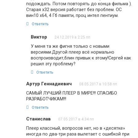
подождать. Потом повторять до конца фильма ).
Старая х32 версия работает без проблем. ОС
вин10 х64, 4 Гб памяти, проц интел пентиум.
Ответить
Виктор
24.12.2019 в 2:25 пп
У меня та же фигня только с новыми
версиями.Другой плеер всё нормально
воспроизводит,блин привык к этому!Сергей как
решил эту проблему?
Ответить
Артур Геннадиевич
08.05.2017 в 10:58 пп
САМЫЙ ЛУЧШИЙ ПЛЕЕР В МИРЕ!!! СПАСИБО
РАЗРАБОТЧИКАМ!!!
Ответить
Станислав
07.05.2017 в 4:34 пп
Плеер классный, вопросов нет, но в «десятке»
иногда по два-три раза вылетает с ошибкой при