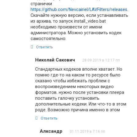
странички
https://github.com/Nevcairiel/LAVFilters/releases
.
Скачайте нужную версию, если устанавливать
из архива, то запуск install_video.bat
необходимо произвести от имени
администратора. Можно установить кодек
самостоятельно.
Ответить
Николай Сакович
28.09.2019 в 12:17 пп
Стандартных кодеков вполне хватает. Но
помню где-то на каком то ресурсе было
сказано чтобы избежать проблем с
воспроизведением некоторых видео
форматов. нужно после установки плеера
поставить галочку установить
дополнительные кодеки. Или что-то в этом
роде. Возможно причина именно в этом
Ответить
Алксандр
01.11.2019 в 7:16 пп