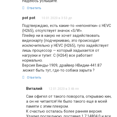
Надеюсь услышите.
Ответить
pot pot
10.01.2020 в 3:53 дп
Подтверждаю, есть какие-то «непонятки» с HEVC
(H265), отсутствует значок «S/W».
Плейер ни в какую не хочет задействовать
видеокарту (подчеркиваю, это происходит
исключительно у HEVC (H265), тупо задействует
лишь процессор — который задыхается от
нагрузки и тупит. С (Н264) все работает
нормально.
Версия Винды-1909, драйвер НВидии-441.87
.может быть тут, где-то собака зарыта ?
Ответить
Виталий
12.01.2020 в 3:46 пп
Сам офигел от такого поворота, открываю кин,
а он не читается! Не было такого еще в моей
памяти с этим плеером.
К счастью осталась более ранняя версия.
Удалил последнюю, поставил 1.7.14804.0 и все