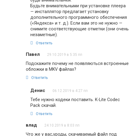
будь внимательней:
Будьте внимательными при установке плеера
— инсталлятор предлагает установку
дополнительного программного обеспечения
(«Яндекса» и т. д.). Если вам это не нужно —
снимите соответствующие отметки (они очень
незаметные).
Ответить
Павел
29.10.2019 в 5:35 пп
Подскажите почему не появляються встроенные
обложки в MKV файлах?
Ответить
Денис
06.12.2019 в 4:27 пп
Тебе нужно кодеки поставить. K-Lite Codec
Pack скачай.
Ответить
влад
24.10.2019 в 8:03 пп
Что же у вас,уроды, скачиваемый файл под