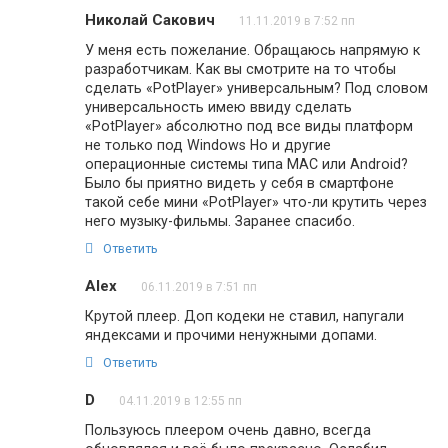
Николай Сакович
11.11.2019 в 7:52 пп
У меня есть пожелание. Обращаюсь напрямую к
разработчикам. Как вы смотрите на то чтобы
сделать «PotPlayer» универсальным? Под словом
универсальность имею ввиду сделать
«PotPlayer» абсолютно под все виды платформ
не только под Windows Но и другие
операционные системы типа MAC или Android?
Было бы приятно видеть у себя в смартфоне
такой себе мини «PotPlayer» что-ли крутить через
него музыку-фильмы. Заранее спасибо.
Ответить
Alex
06.11.2019 в 7:51 пп
Крутой плеер. Доп кодеки не ставил, напугали
яндексами и прочими ненужными допами.
Ответить
D
04.11.2019 в 12:55 пп
Пользуюсь плеером очень давно, всегда