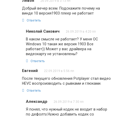
Левон
26.09.2019 в 3:13 пп
Добрый вечер всем. Подскажите почему на
винде 10 версия1903 плеер не работает
Ответить
Николай Сакович
26.09.2019 в 4:20 пп
В каком смысле не работает? У меня OC
Windows 10 такая же версия 1903 Все
работает)) Может у вас драйвера на
видеокарту не установлены?
Ответить
Евгений
22.09.2019 в 5:56 пп
После текущего обновления Potplayer стал видео
HEVC воспроизводить с рывками и глюками.
Ответить
Александр
26.09.2019 в 7:30 пп
Я понял, что нужный кодек не входит в набор
по дефолту.Нужно добавить кодек со