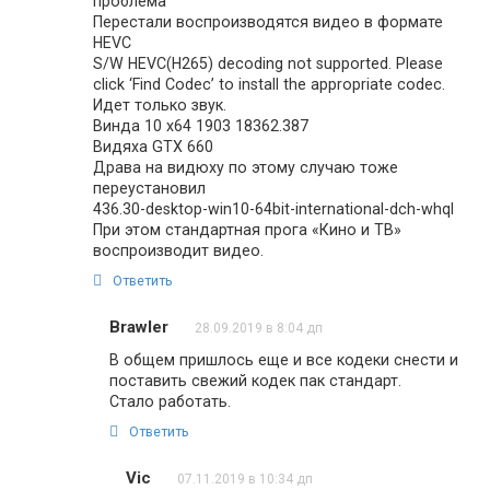
проблема
Перестали воспроизводятся видео в формате
HEVC
S/W HEVC(H265) decoding not supported. Please
click ‘Find Codec’ to install the appropriate codec.
Идет только звук.
Винда 10 х64 1903 18362.387
Видяха GTX 660
Драва на видюху по этому случаю тоже
переустановил
436.30-desktop-win10-64bit-international-dch-whql
При этом стандартная прога «Кино и ТВ»
воспроизводит видео.
Ответить
Brawler
28.09.2019 в 8:04 дп
В общем пришлось еще и все кодеки снести и
поставить свежий кодек пак стандарт.
Стало работать.
Ответить
Vic
07.11.2019 в 10:34 дп