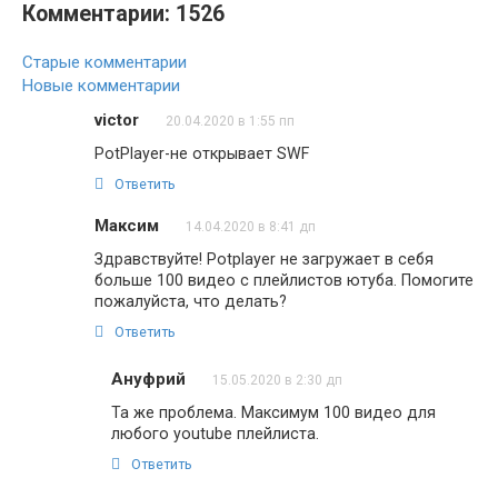
Комментарии: 1526
Навигация
Старые комментарии
по
Новые комментарии
комментариям
victor
20.04.2020 в 1:55 пп
PotPlayer-не открывает SWF
Ответить
Максим
14.04.2020 в 8:41 дп
Здравствуйте! Potplayer не загружает в себя
больше 100 видео с плейлистов ютуба. Помогите
пожалуйста, что делать?
Ответить
Ануфрий
15.05.2020 в 2:30 дп
Та же проблема. Максимум 100 видео для
любого youtube плейлиста.
Ответить