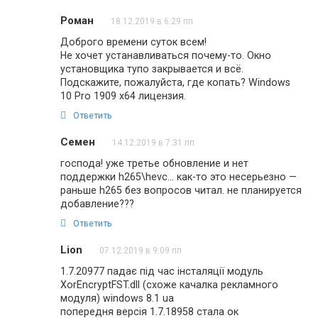
Роман
18.12.2019 в 6:29 пп
Доброго времени суток всем!
Не хочет устанавливаться почему-то. Окно
установщика тупо закрывается и всё.
Подскажите, пожалуйста, где копать? Windows
10 Pro 1909 x64 лицензия.
Ответить
Семен
14.12.2019 в 7:31 пп
господа! уже третье обновление и нет
поддержки h265\hevc… как-то это несерьезно —
раньше h265 без вопросов читал. не планируется
добавление???
Ответить
Lion
07.12.2019 в 9:09 пп
1.7.20977 падає під час інсталяції модуль
XorEncryptFST.dll (схоже качалка рекламного
модуля) windows 8.1 ua
попередня версія 1.7.18958 стала ок