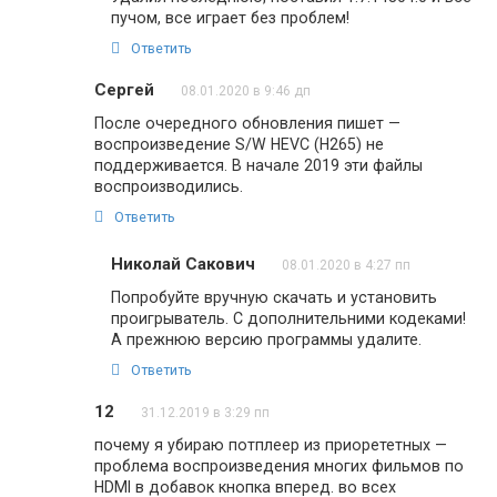
пучом, все играет без проблем!
Ответить
Сергей
08.01.2020 в 9:46 дп
После очередного обновления пишет —
воспроизведение S/W HEVC (H265) не
поддерживается. В начале 2019 эти файлы
воспроизводились.
Ответить
Николай Сакович
08.01.2020 в 4:27 пп
Попробуйте вручную скачать и установить
проигрыватель. С дополнительними кодеками!
А прежнюю версию программы удалите.
Ответить
12
31.12.2019 в 3:29 пп
почему я убираю потплеер из приорететных —
проблема воспроизведения многих фильмов по
HDMI в добавок кнопка вперед. во всех