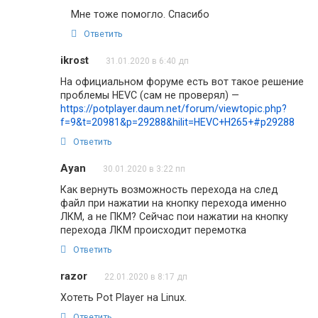
Мне тоже помогло. Спасибо
Ответить
ikrost
31.01.2020 в 6:40 дп
На официальном форуме есть вот такое решение
проблемы HEVC (сам не проверял) —
https://potplayer.daum.net/forum/viewtopic.php?
f=9&t=20981&p=29288&hilit=HEVC+H265+#p29288
Ответить
Ayan
30.01.2020 в 3:22 пп
Как вернуть возможность перехода на след
файл при нажатии на кнопку перехода именно
ЛКМ, а не ПКМ? Сейчас пои нажатии на кнопку
перехода ЛКМ происходит перемотка
Ответить
razor
22.01.2020 в 8:17 дп
Хотеть Pot Player на Linux.
Ответить