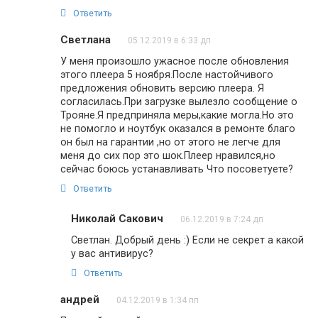
Ответить
Светлана
05.12.2019 в 6:33 дп
У меня произошло ужасное после обновления
этого плеера 5 ноября.После настойчивого
предложения обновить версию плеера. Я
согласилась.При загрузке вылезло сообщение о
Трояне.Я предприняла меры,какие могла.Но это
не помогло и ноутбук оказался в ремонте благо
он был на гарантии ,но от этого не легче для
меня до сих пор это шок.Плеер нравился,но
сейчас боюсь устанавливать Что посоветуете?
Ответить
Николай Сакович
06.12.2019 в 7:24 дп
Светлан. Добрый день :) Если не секрет а какой
у вас антивирус?
Ответить
андрей
04.12.2019 в 1:34 пп