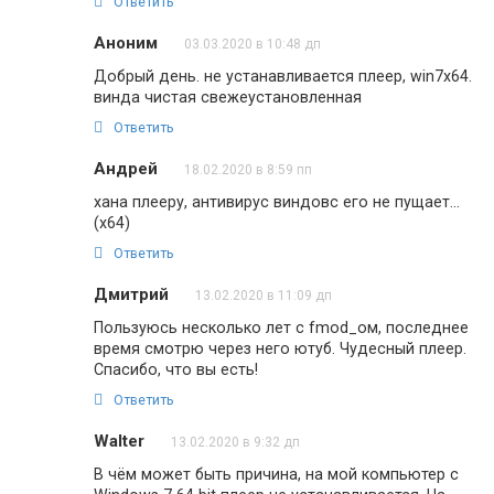
Ответить
Аноним
03.03.2020 в 10:48 дп
Добрый день. не устанавливается плеер, win7x64.
винда чистая свежеустановленная
Ответить
Андрей
18.02.2020 в 8:59 пп
хана плееру, антивирус виндовс его не пущает…
(х64)
Ответить
Дмитрий
13.02.2020 в 11:09 дп
Пользуюсь несколько лет с fmod_ом, последнее
время смотрю через него ютуб. Чудесный плеер.
Спасибо, что вы есть!
Ответить
Walter
13.02.2020 в 9:32 дп
В чём может быть причина, на мой компьютер с