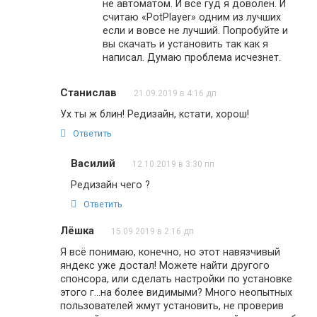
не автоматом. И все гуд я доволен. И
считаю «PotPlayer» одним из лучших
если и вовсе не лучший. Попробуйте и
вы скачать и установить так как я
написал. Думаю проблема исчезнет.
Станислав
21.09.2019 в 4:16 дп
Ух ты ж блин! Редизайн, кстати, хорош!
Ответить
Василий
12.10.2019 в 3:30 пп
Редизайн чего ?
Ответить
Лёшка
15.09.2019 в 2:16 дп
Я всё понимаю, конечно, но этот навязчивый
яндекс уже достал! Можете найти другого
спонсора, или сделать настройки по установке
этого г…на более видимыми? Много неопытных
пользователей жмут установить, не проверив