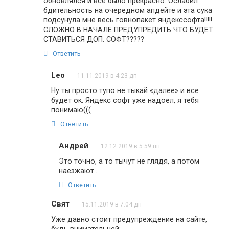
обновлялся и всё было прекрасно. Ослабил
бдительность на очередном апдейте и эта сука
подсунула мне весь говнопакет яндекссофта!!!!!
СЛОЖНО В НАЧАЛЕ ПРЕДУПРЕДИТЬ ЧТО БУДЕТ
СТАВИТЬСЯ ДОП. СОФТ?????
Ответить
Leo
11.11.2019 в 4:23 дп
Ну ты просто тупо не тыкай «далее» и все
будет ок. Яндекс софт уже надоел, я тебя
понимаю(((
Ответить
Андрей
12.12.2019 в 5:59 пп
Это точно, а то тычут не глядя, а потом
наезжают…
Ответить
Свят
15.11.2019 в 7:04 дп
Уже давно стоит предупреждение на сайте,