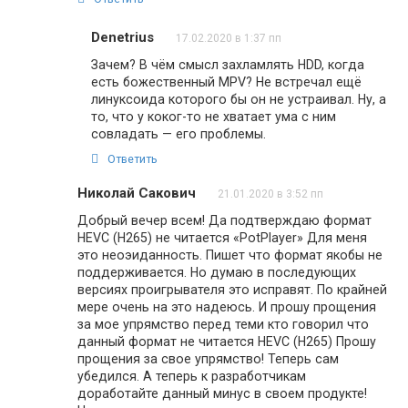
Denetrius
17.02.2020 в 1:37 пп
Зачем? В чём смысл захламлять HDD, когда
есть божественный MPV? Не встречал ещё
линуксоида которого бы он не устраивал. Ну, а
то, что у коког-то не хватает ума с ним
совладать — его проблемы.
Ответить
Николай Сакович
21.01.2020 в 3:52 пп
Добрый вечер всем! Да подтверждаю формат
HEVC (H265) не читается «PotPlayer» Для меня
это неоэиданность. Пишет что формат якобы не
поддерживается. Но думаю в последующих
версиях проигрывателя это исправят. По крайней
мере очень на это надеюсь. И прошу прощения
за мое упрямство перед теми кто говорил что
данный формат не читается HEVC (H265) Прошу
прощения за свое упрямство! Теперь сам
убедился. А теперь к разработчикам
доработайте данный минус в своем продукте!