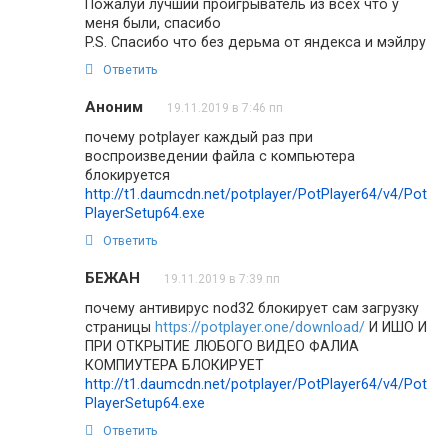
Пожалуй лучший проигрыватель из всех что у
меня были, спасибо
P.S. Спасибо что без дерьма от яндекса и мэйлру
Ответить
Аноним
19.11.2019 в 7:46 пп
почему potplayer каждый раз при
воспроизведении файла с компьютера
блокируется
http://t1.daumcdn.net/potplayer/PotPlayer64/v4/Pot
PlayerSetup64.exe
Ответить
БЕЖАН
19.11.2019 в 7:39 пп
почему антивирус nod32 блокирует сам загрузку
страницы
https://potplayer.one/download/
И ИШО И
ПРИ ОТКРЫТИЕ ЛЮБОГО ВИДЕО ФАЛИА
КОМПИУТЕРА БЛОКИРУЕТ
http://t1.daumcdn.net/potplayer/PotPlayer64/v4/Pot
PlayerSetup64.exe
Ответить