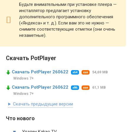
Будьте внимательными при установке плеера —
инсталлятор предлагает установку
дополнительного программного обеспечения
(«Яндекса» и т. д.). Если вам это не нужно —
снимите соответствующие отметки (они очень
незаметные).
Скачать PotPlayer
Скачать PotPlayer 260622
54,69 MB
x64
exe
Windows 7+
Скачать PotPlayer 260622
61,1 MB
x86
exe
Windows 7+
Скачать предыдущие версии
Что нового
Удален Kakao TV