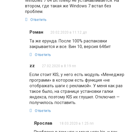
Windows 7 64 bit плеер не устанавливается. На
втором, где такая же Windows 7 встал без
проблем.
Ответить
Роман
20.02.2020 в 11:12 дп
Та же ерунда. После 100% распаковки
закрывается и все. Вин 10, версия 64бит
Ответить
zz
27.02.2020 в 8:19 пп
Если стоит KIS, у него есть модуль «Менеджер
программ» в котором есть функция «не
отображать шаги с рекламой». У меня как раз
такое было, на странице установки галки
яндекса, поэтому KIS их глушил. Отключил —
получилось поставить.
Ответить
Ярослав
18.03.2020 в 1:25 пп