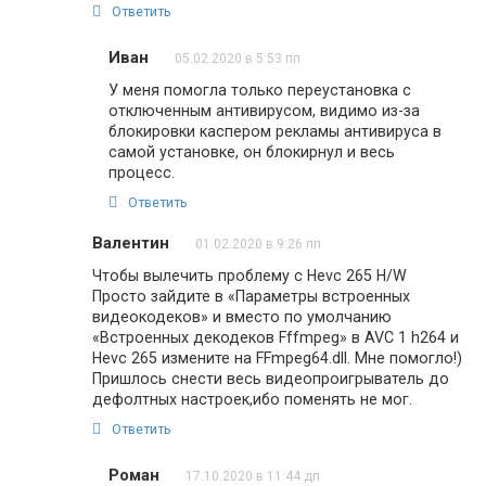
Ответить
Иван
05.02.2020 в 5:53 пп
У меня помогла только переустановка с
отключенным антивирусом, видимо из-за
блокировки каспером рекламы антивируса в
самой установке, он блокирнул и весь
процесс.
Ответить
Валентин
01.02.2020 в 9:26 пп
Чтобы вылечить проблему с Hevc 265 H/W
Просто зайдите в «Параметры встроенных
видеокодеков» и вместо по умолчанию
«Встроенных декодеков Fffmpeg» в AVC 1 h264 и
Hevc 265 измените на FFmpeg64.dll. Мне помогло!)
Пришлось снести весь видеопроигрыватель до
дефолтных настроек,ибо поменять не мог.
Ответить
Роман
17.10.2020 в 11:44 дп