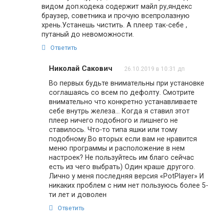
видом доп.кодека содержит майл ру,яндекс
браузер, советника и прочую всепролазную
хрень.Устанешь чистить. А плеер так-себе ,
путаный до невоможности.
Ответить
Николай Сакович
26.10.2019 в 10:31 дп
Во первых будьте внимательны при установке
соглашаясь со всем по дефолту. Смотрите
внимательно что конкретно устанавливаете
себе внутрь железа… Когда я ставил этот
плеер ничего подобного и лишнего не
ставилось. Что-то типа яшки или тому
подобному.Во вторых если вам не нравится
меню программы и расположение в нем
настроек? Не пользуйтесь им благо сейчас
есть из чего выбрать) Один краше другого.
Лично у меня последняя версия «PotPlayer» И
никаких проблем с ним нет пользуюсь более 5-
ти лет и доволен
Ответить