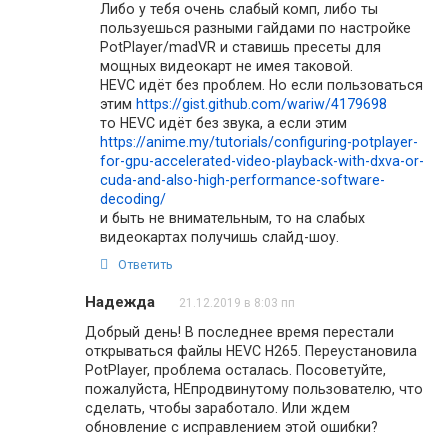
Либо у тебя очень слабый комп, либо ты
пользуешься разными гайдами по настройке
PotPlayer/madVR и ставишь пресеты для
мощных видеокарт не имея таковой.
HEVC идёт без проблем. Но если пользоваться
этим
https://gist.github.com/wariw/4179698
то HEVC идёт без звука, а если этим
https://anime.my/tutorials/configuring-potplayer-
for-gpu-accelerated-video-playback-with-dxva-or-
cuda-and-also-high-performance-software-
decoding/
и быть не внимательным, то на слабых
видеокартах получишь слайд-шоу.
Ответить
Надежда
21.12.2019 в 8:03 пп
Добрый день! В последнее время перестали
открываться файлы HEVC H265. Переустановила
PotPlayer, проблема осталась. Посоветуйте,
пожалуйста, НЕпродвинутому пользователю, что
сделать, чтобы заработало. Или ждем
обновление с исправлением этой ошибки?