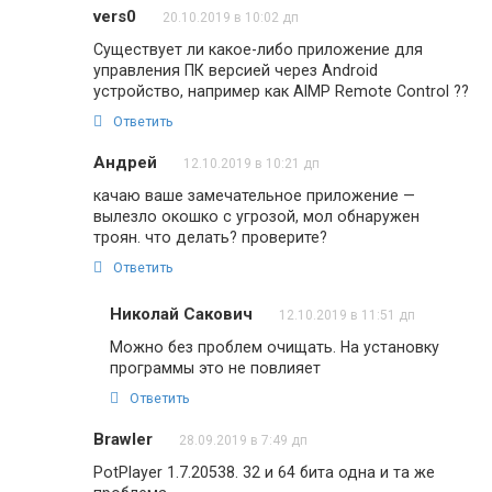
vers0
20.10.2019 в 10:02 дп
Существует ли какое-либо приложение для
управления ПК версией через Android
устройство, например как AIMP Remote Control ??
Ответить
Андрей
12.10.2019 в 10:21 дп
качаю ваше замечательное приложение —
вылезло окошко с угрозой, мол обнаружен
троян. что делать? проверите?
Ответить
Николай Сакович
12.10.2019 в 11:51 дп
Можно без проблем очищать. На установку
программы это не повлияет
Ответить
Brawler
28.09.2019 в 7:49 дп
PotPlayer 1.7.20538. 32 и 64 бита одна и та же