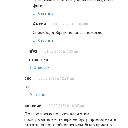
Проблема в том что у меня нету kis, и так
фигня!
Ответить
Антон
30.03.2020 в 11:06 пп
Спасибо, добрый человек, помогло
Ответить
nfyz
01.03.2020 в 7:36 дп
та же херь
Ответить
cao
06.02.2020 в 12:33 дп
ok
Ответить
Евгений
05.02.2020 в 10:07 дп
Долгое время пользовался этим
проигрывателем, теперь не буду, продолжайте
ставить аваст с обновлением, было приятно