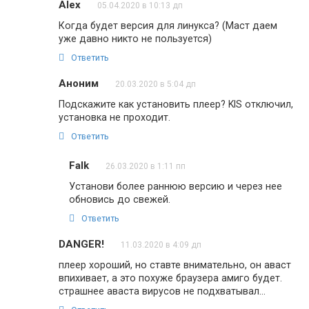
Alex
05.04.2020 в 10:13 дп
Когда будет версия для линукса? (Маст даем
уже давно никто не пользуется)
Ответить
Аноним
20.03.2020 в 5:04 дп
Подскажите как установить плеер? KIS отключил,
установка не проходит.
Ответить
Falk
26.03.2020 в 1:11 пп
Установи более раннюю версию и через нее
обновись до свежей.
Ответить
DANGER!
11.03.2020 в 4:09 дп
плеер хороший, но ставте внимательно, он аваст
впихивает, а это похуже браузера амиго будет.
страшнее аваста вирусов не подхватывал…